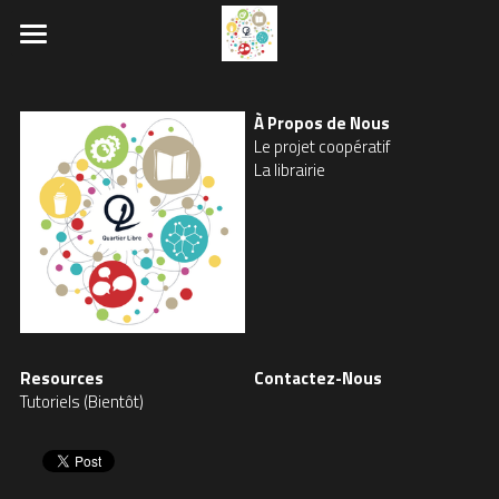
×
LES CATÉGORIES DE LA BOUTIQUE
Accueil
À Propos de Nous
LE PROJET
Le pro
jet coopératif
La librairie
Resources
Contactez-Nous
Tutoriels (Bientôt)